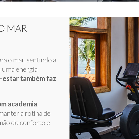
 O MAR
ra o mar, sentindo a
m uma energia
-estar também faz
com academia
,
manter a rotina de
mão do conforto e