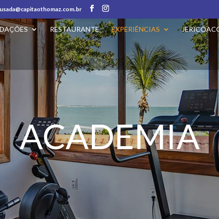
usada@capitaothomaz.com.br
DAÇÕES
RESTAURANTE
EXPERIÊNCIAS
JERICOAC
ACADEMIA