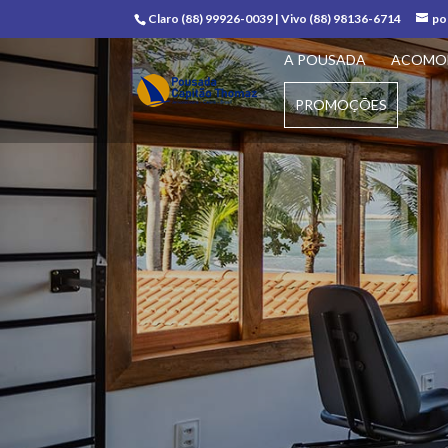
Claro (88) 99926-0039 | Vivo (88) 98136-6714
po
A POUSADA
ACOMO
PROMOÇÕES