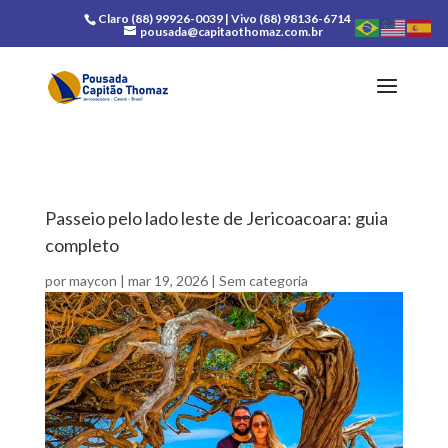
Claro (88) 99926-0039 | Vivo (88) 98136-6714
pousada@capitaothomaz.com.br
Passeio pelo lado leste de Jericoacoara: guia
completo
por
maycon
|
mar 19, 2026
|
Sem categoria