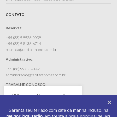
CONTATO
Reservas:
+55 (88) 9 9926-0039
+55 (88) 9 8136-6714
pousada@capitaothomaz.com.br
Administrativo:
+55 (88) 99753 4142
administracao@capitaothomaz.com.br
TRABALHE CONOSCO:
rh@capitaothomaz.com.br (envie seu currículo)
Utilizamos cookies para garantir que
você tenha a melhor experiência em
nosso site. Se você continuar a usar este
Garanta seu feriado com café da manhã incluso, na
site, entendemos que você concorda
melhor localização,
em frente à praia principal de Jeri.