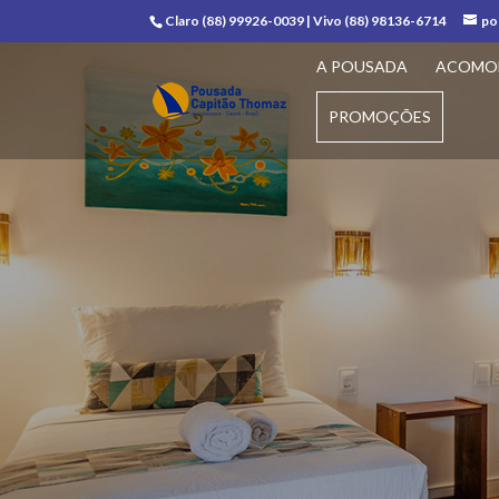
Claro (88) 99926-0039 | Vivo (88) 98136-6714
po
A POUSADA
ACOMO
PROMOÇÕES